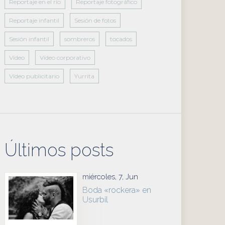
Reportaje en el río
Reportaje fotográfico
Reportaje infantil
Sesión de fotos
Sesión infantil
sombreros
tocados
Vídeo
Vídeo corporativo
Vídeo publicitario
Yurrita
Últimos posts
miércoles, 7, Jun
Boda «rockera» en
Usurbil