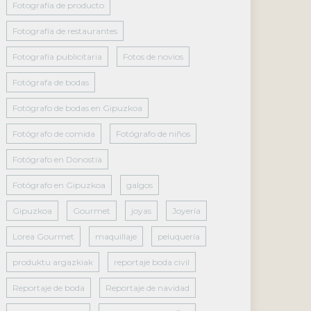
Fotografía de producto
Fotografía de restaurantes
Fotografía publicitaria
Fotos de novios
Fotógrafa de bodas
Fotógrafo de bodas en Gipuzkoa
Fotógrafo de comida
Fotógrafo de niños
Fotógrafo en Donostia
Fotógrafo en Gipuzkoa
galgos
Gipuzkoa
Gourmet
joyas
Joyería
Lorea Gourmet
maquillaje
peluquería
produktu argazkiak
reportaje boda civil
Reportaje de boda
Reportaje de navidad