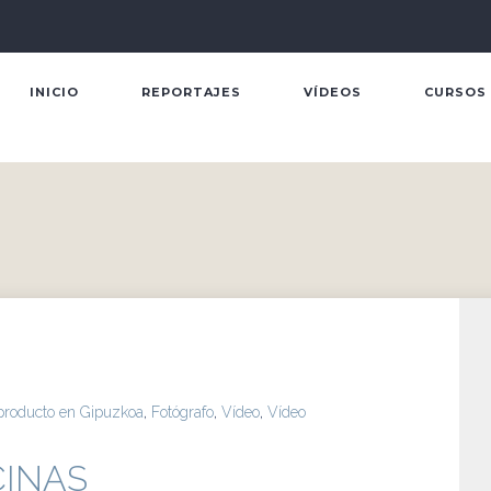
INICIO
REPORTAJES
VÍDEOS
CURSOS
 producto en Gipuzkoa
,
Fotógrafo
,
Vídeo
,
Vídeo
CINAS