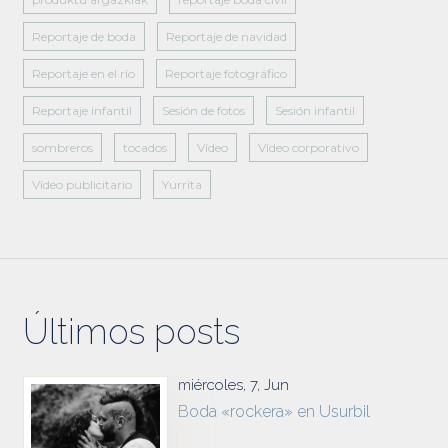
Reportaje de boda
Reportaje de navidad
Reportaje en el río
Reportaje fotográfico
Reportaje infantil
Sesión de fotos
Sesión infantil
sombreros
tocados
Vídeo
Vídeo corporativo
Vídeo publicitario
Yurrita
Últimos posts
miércoles, 7, Jun
Boda «rockera» en Usurbil