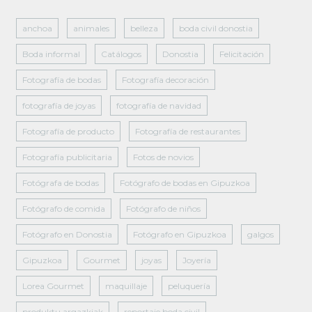
anchoa
animales
belleza
boda civil donostia
Boda informal
Catálogos
Donostia
Felicitación
Fotografía de bodas
Fotografía decoración
fotografía de joyas
fotografía de navidad
Fotografía de producto
Fotografía de restaurantes
Fotografía publicitaria
Fotos de novios
Fotógrafa de bodas
Fotógrafo de bodas en Gipuzkoa
Fotógrafo de comida
Fotógrafo de niños
Fotógrafo en Donostia
Fotógrafo en Gipuzkoa
galgos
Gipuzkoa
Gourmet
joyas
Joyería
Lorea Gourmet
maquillaje
peluquería
produktu argazkiak
reportaje boda civil