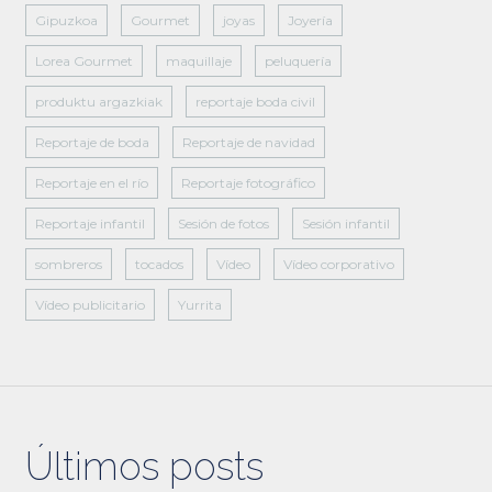
Gipuzkoa
Gourmet
joyas
Joyería
Lorea Gourmet
maquillaje
peluquería
produktu argazkiak
reportaje boda civil
Reportaje de boda
Reportaje de navidad
Reportaje en el río
Reportaje fotográfico
Reportaje infantil
Sesión de fotos
Sesión infantil
sombreros
tocados
Vídeo
Vídeo corporativo
Vídeo publicitario
Yurrita
Últimos posts