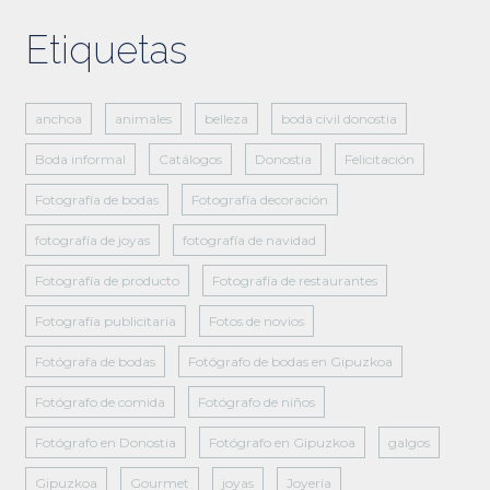
Etiquetas
anchoa
animales
belleza
boda civil donostia
Boda informal
Catálogos
Donostia
Felicitación
Fotografía de bodas
Fotografía decoración
fotografía de joyas
fotografía de navidad
Fotografía de producto
Fotografía de restaurantes
Fotografía publicitaria
Fotos de novios
Fotógrafa de bodas
Fotógrafo de bodas en Gipuzkoa
Fotógrafo de comida
Fotógrafo de niños
Fotógrafo en Donostia
Fotógrafo en Gipuzkoa
galgos
Gipuzkoa
Gourmet
joyas
Joyería