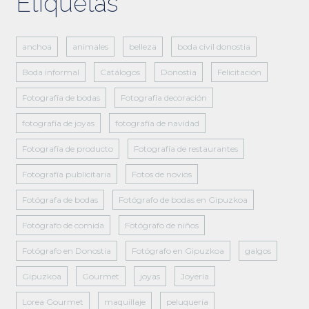
Etiquetas
anchoa
animales
belleza
boda civil donostia
Boda informal
Catálogos
Donostia
Felicitación
Fotografía de bodas
Fotografía decoración
fotografía de joyas
fotografía de navidad
Fotografía de producto
Fotografía de restaurantes
Fotografía publicitaria
Fotos de novios
Fotógrafa de bodas
Fotógrafo de bodas en Gipuzkoa
Fotógrafo de comida
Fotógrafo de niños
Fotógrafo en Donostia
Fotógrafo en Gipuzkoa
galgos
Gipuzkoa
Gourmet
joyas
Joyería
Lorea Gourmet
maquillaje
peluquería