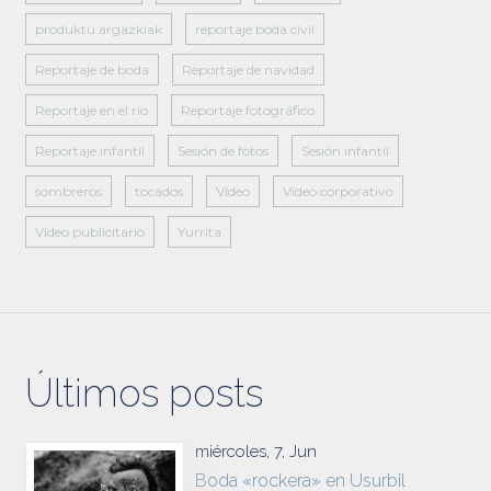
produktu argazkiak
reportaje boda civil
Reportaje de boda
Reportaje de navidad
Reportaje en el río
Reportaje fotográfico
Reportaje infantil
Sesión de fotos
Sesión infantil
sombreros
tocados
Vídeo
Vídeo corporativo
Vídeo publicitario
Yurrita
Últimos posts
miércoles, 7, Jun
Boda «rockera» en Usurbil