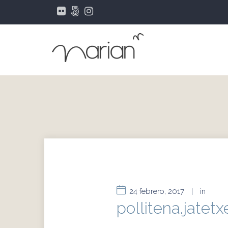
24 febrero, 2017
|
in
pollitena.jatetx