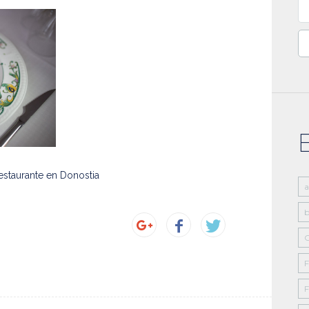
Bu
 restaurante en Donostia
b
C
F
F