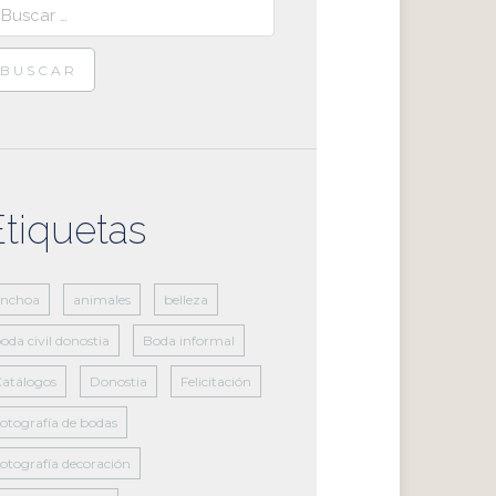
scar:
Etiquetas
anchoa
animales
belleza
oda civil donostia
Boda informal
atálogos
Donostia
Felicitación
otografía de bodas
otografía decoración