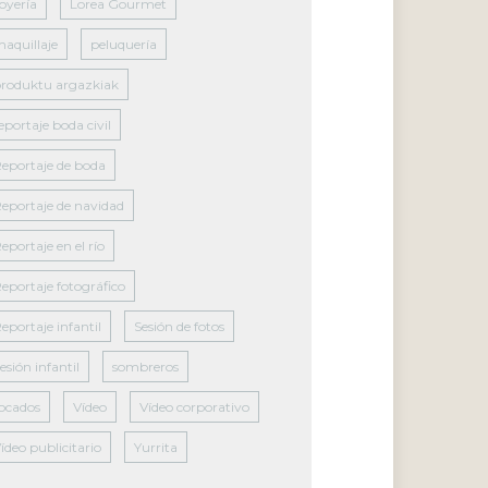
oyería
Lorea Gourmet
aquillaje
peluquería
roduktu argazkiak
eportaje boda civil
eportaje de boda
eportaje de navidad
eportaje en el río
eportaje fotográfico
eportaje infantil
Sesión de fotos
esión infantil
sombreros
ocados
Vídeo
Vídeo corporativo
ídeo publicitario
Yurrita