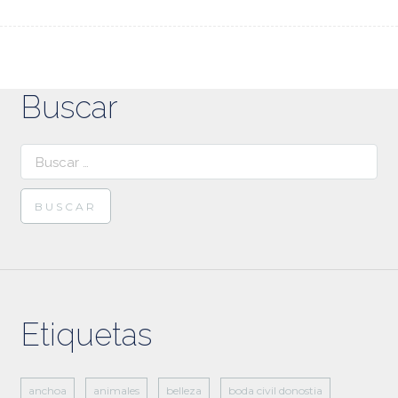
Buscar
Buscar:
Etiquetas
anchoa
animales
belleza
boda civil donostia