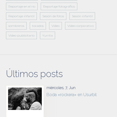
Reportaje en el río
Reportaje fotográfico
Reportaje infantil
Sesión de fotos
Sesión infantil
sombreros
tocados
Vídeo
Vídeo corporativo
Vídeo publicitario
Yurrita
Últimos posts
miércoles, 7, Jun
Boda «rockera» en Usurbil