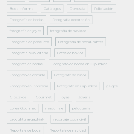
Boda informal
Catálogos
Donostia
Felicitación
Fotografía de bodas
Fotografía decoración
fotografía de joyas
fotografía de navidad
Fotografía de producto
Fotografía de restaurantes
Fotografía publicitaria
Fotos de novios
Fotógrafa de bodas
Fotógrafo de bodas en Gipuzkoa
Fotógrafo de comida
Fotógrafo de niños
Fotógrafo en Donostia
Fotógrafo en Gipuzkoa
galgos
Gipuzkoa
Gourmet
joyas
Joyería
Lorea Gourmet
maquillaje
peluquería
produktu argazkiak
reportaje boda civil
Reportaje de boda
Reportaje de navidad