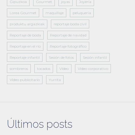
Gipuzkoa
Gourmet
joyas
Joyería
Lorea Gourmet
maquillaje
peluquería
produktu argazkiak
reportaje boda civil
Reportaje de boda
Reportaje de navidad
Reportaje en el río
Reportaje fotográfico
Reportaje infantil
Sesión de fotos
Sesión infantil
sombreros
tocados
Vídeo
Vídeo corporativo
Vídeo publicitario
Yurrita
Últimos posts