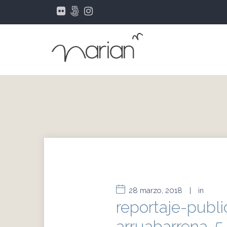
28 marzo, 2018
|
in
reportaje-public
arruabarrena-5