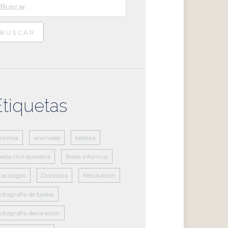
scar:
Etiquetas
anchoa
animales
belleza
oda civil donostia
Boda informal
atálogos
Donostia
Felicitación
otografía de bodas
otografía decoración