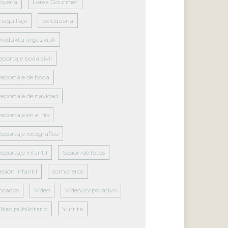
oyería
Lorea Gourmet
aquillaje
peluquería
roduktu argazkiak
eportaje boda civil
eportaje de boda
eportaje de navidad
eportaje en el río
eportaje fotográfico
eportaje infantil
Sesión de fotos
esión infantil
sombreros
ocados
Vídeo
Vídeo corporativo
ídeo publicitario
Yurrita