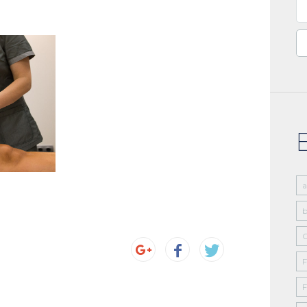
Bu
b
C
F
F