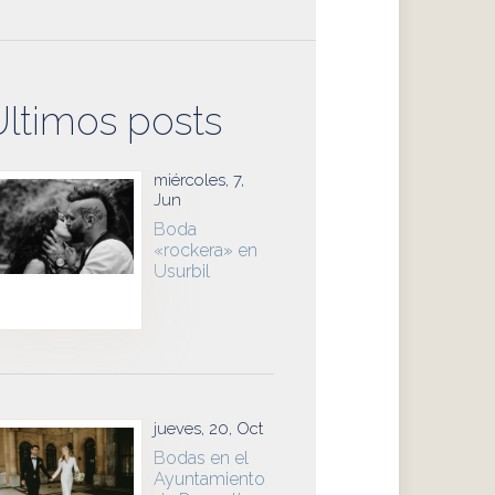
Últimos posts
miércoles, 7,
Jun
Boda
«rockera» en
Usurbil
jueves, 20, Oct
Bodas en el
Ayuntamiento