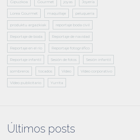
Gipuzkoa
Gourmet
joyas
Joyería
Lorea Gourmet
maquillaje
peluquería
produktu argazkiak
reportaje boda civil
Reportaje de boda
Reportaje de navidad
Reportaje en el río
Reportaje fotográfico
Reportaje infantil
Sesión de fotos
Sesión infantil
sombreros
tocados
Vídeo
Vídeo corporativo
Vídeo publicitario
Yurrita
Últimos posts