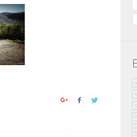
Bu
b
C
F
F