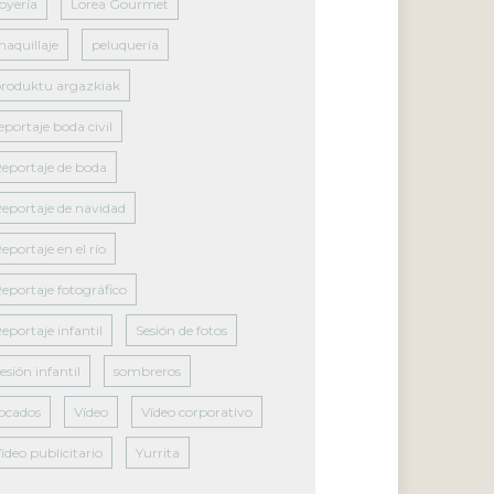
oyería
Lorea Gourmet
aquillaje
peluquería
roduktu argazkiak
eportaje boda civil
eportaje de boda
eportaje de navidad
eportaje en el río
eportaje fotográfico
eportaje infantil
Sesión de fotos
esión infantil
sombreros
ocados
Vídeo
Vídeo corporativo
ídeo publicitario
Yurrita