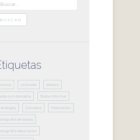
scar:
Etiquetas
anchoa
animales
belleza
oda civil donostia
Boda informal
atálogos
Donostia
Felicitación
otografía de bodas
otografía decoración