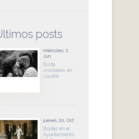
Últimos posts
miércoles, 7,
Jun
Boda
«rockera» en
Usurbil
jueves, 20, Oct
Bodas en el
Ayuntamiento