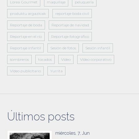
Lorea Gourmet
maquillaje
peluquería
produktu argazkiak
reportaje boda civil
Reportaje de boda
Reportaje de navidad
Reportaje en el río
Reportaje fotográfico
Reportaje infantil
Sesión de fotos
Sesión infantil
sombreros
tocados
Vídeo
Vídeo corporativo
Vídeo publicitario
Yurrita
Últimos posts
miércoles, 7, Jun