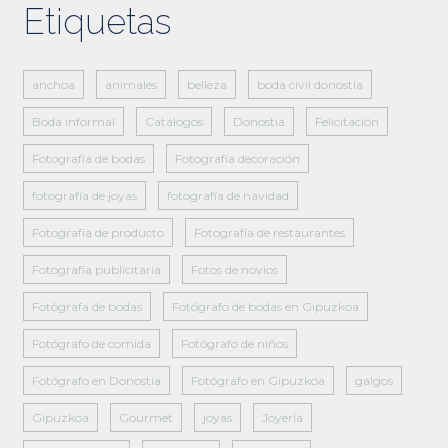
Etiquetas
anchoa
animales
belleza
boda civil donostia
Boda informal
Catálogos
Donostia
Felicitación
Fotografía de bodas
Fotografía decoración
fotografía de joyas
fotografía de navidad
Fotografía de producto
Fotografía de restaurantes
Fotografía publicitaria
Fotos de novios
Fotógrafa de bodas
Fotógrafo de bodas en Gipuzkoa
Fotógrafo de comida
Fotógrafo de niños
Fotógrafo en Donostia
Fotógrafo en Gipuzkoa
galgos
Gipuzkoa
Gourmet
joyas
Joyería