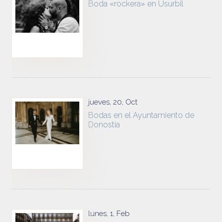
Boda «rockera» en Usurbil
jueves, 20, Oct
Bodas en el Ayuntamiento de
Donostia
lunes, 1, Feb