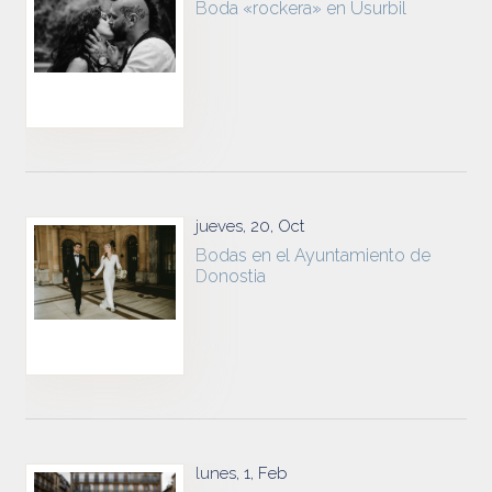
Boda «rockera» en Usurbil
jueves, 20, Oct
Bodas en el Ayuntamiento de
Donostia
lunes, 1, Feb