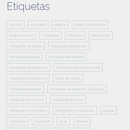
Etiquetas
anchoa
animales
belleza
boda civil donostia
Boda informal
Catálogos
Donostia
Felicitación
Fotografía de bodas
Fotografía decoración
fotografía de joyas
fotografía de navidad
Fotografía de producto
Fotografía de restaurantes
Fotografía publicitaria
Fotos de novios
Fotógrafa de bodas
Fotógrafo de bodas en Gipuzkoa
Fotógrafo de comida
Fotógrafo de niños
Fotógrafo en Donostia
Fotógrafo en Gipuzkoa
galgos
Gipuzkoa
Gourmet
joyas
Joyería