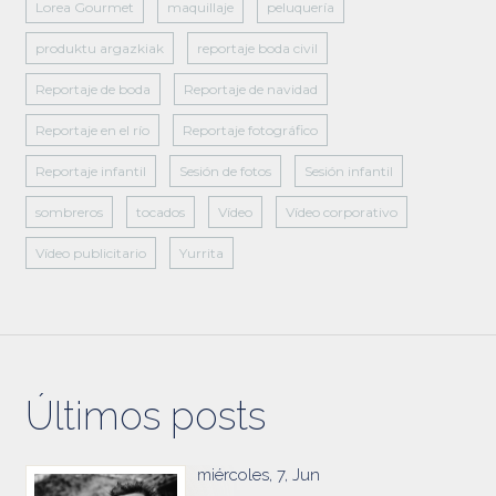
Lorea Gourmet
maquillaje
peluquería
produktu argazkiak
reportaje boda civil
Reportaje de boda
Reportaje de navidad
Reportaje en el río
Reportaje fotográfico
Reportaje infantil
Sesión de fotos
Sesión infantil
sombreros
tocados
Vídeo
Vídeo corporativo
Vídeo publicitario
Yurrita
Últimos posts
miércoles, 7, Jun