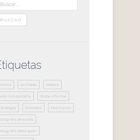
scar:
Etiquetas
anchoa
animales
belleza
oda civil donostia
Boda informal
atálogos
Donostia
Felicitación
otografía de bodas
otografía decoración