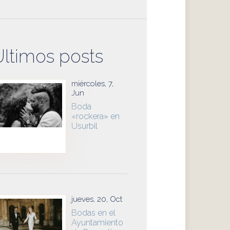
Últimos posts
miércoles, 7,
Jun
Boda
«rockera» en
Usurbil
jueves, 20, Oct
Bodas en el
Ayuntamiento