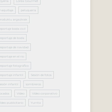
oyería
Lorea Gourmet
aquillaje
peluquería
roduktu argazkiak
eportaje boda civil
eportaje de boda
eportaje de navidad
eportaje en el río
eportaje fotográfico
eportaje infantil
Sesión de fotos
esión infantil
sombreros
ocados
Vídeo
Vídeo corporativo
ídeo publicitario
Yurrita