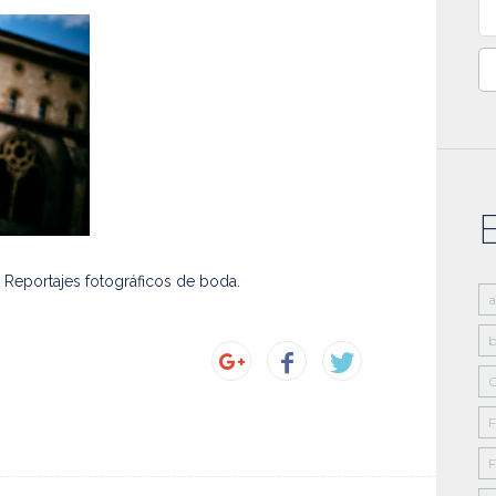
Bu
Reportajes fotográficos de boda.
b
C
F
F