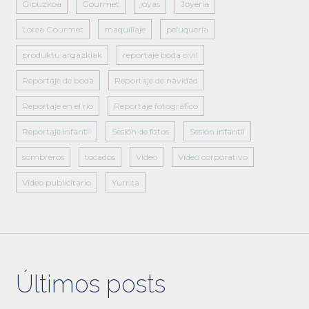
Gipuzkoa
Gourmet
joyas
Joyería
Lorea Gourmet
maquillaje
peluquería
produktu argazkiak
reportaje boda civil
Reportaje de boda
Reportaje de navidad
Reportaje en el río
Reportaje fotográfico
Reportaje infantil
Sesión de fotos
Sesión infantil
sombreros
tocados
Vídeo
Vídeo corporativo
Vídeo publicitario
Yurrita
Últimos posts