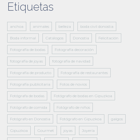
Etiquetas
anchoa
animales
belleza
boda civil donostia
Boda informal
Catálogos
Donostia
Felicitación
Fotografía de bodas
Fotografía decoración
fotografía de joyas
fotografía de navidad
Fotografía de producto
Fotografía de restaurantes
Fotografía publicitaria
Fotos de novios
Fotógrafa de bodas
Fotógrafo de bodas en Gipuzkoa
Fotógrafo de comida
Fotógrafo de niños
Fotógrafo en Donostia
Fotógrafo en Gipuzkoa
galgos
Gipuzkoa
Gourmet
joyas
Joyería