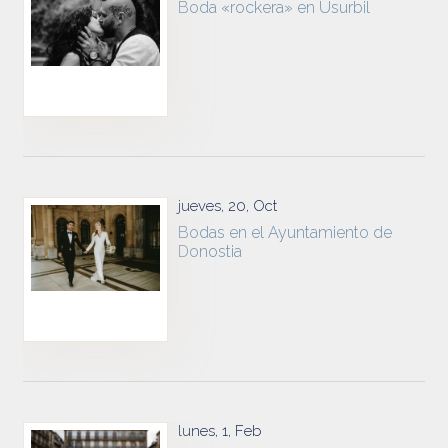
Boda «rockera» en Usurbil
jueves, 20, Oct
Bodas en el Ayuntamiento de
Donostia
lunes, 1, Feb