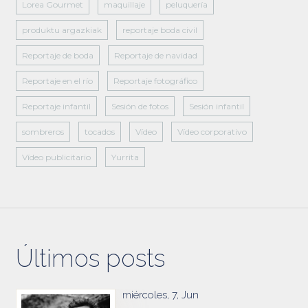
Lorea Gourmet
maquillaje
peluquería
produktu argazkiak
reportaje boda civil
Reportaje de boda
Reportaje de navidad
Reportaje en el río
Reportaje fotográfico
Reportaje infantil
Sesión de fotos
Sesión infantil
sombreros
tocados
Vídeo
Vídeo corporativo
Vídeo publicitario
Yurrita
Últimos posts
miércoles, 7, Jun