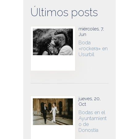
Últimos posts
miércoles, 7,
Jun
Boda
«rockera» en
Usurbil
jueves, 20,
Oct
Bodas en el
Ayuntamient
o de
Donostia