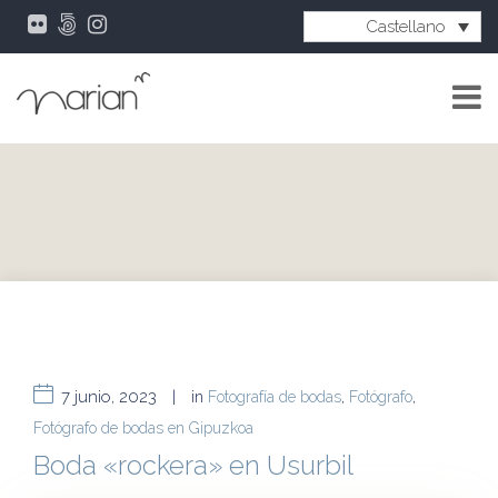
Castellano
7 junio, 2023
|
in
Fotografía de bodas
,
Fotógrafo
,
Fotógrafo de bodas en Gipuzkoa
Boda «rockera» en Usurbil