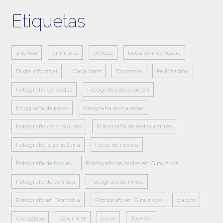
Etiquetas
anchoa
animales
belleza
boda civil donostia
Boda informal
Catálogos
Donostia
Felicitación
Fotografía de bodas
Fotografía decoración
fotografía de joyas
fotografía de navidad
Fotografía de producto
Fotografía de restaurantes
Fotografía publicitaria
Fotos de novios
Fotógrafa de bodas
Fotógrafo de bodas en Gipuzkoa
Fotógrafo de comida
Fotógrafo de niños
Fotógrafo en Donostia
Fotógrafo en Gipuzkoa
galgos
Gipuzkoa
Gourmet
joyas
Joyería