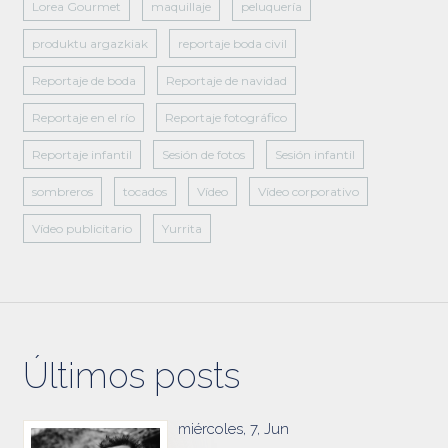
Lorea Gourmet
maquillaje
peluquería
produktu argazkiak
reportaje boda civil
Reportaje de boda
Reportaje de navidad
Reportaje en el río
Reportaje fotográfico
Reportaje infantil
Sesión de fotos
Sesión infantil
sombreros
tocados
Vídeo
Vídeo corporativo
Vídeo publicitario
Yurrita
Últimos posts
miércoles, 7, Jun