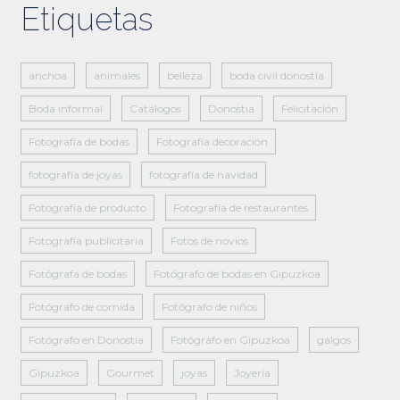
Etiquetas
anchoa
animales
belleza
boda civil donostia
Boda informal
Catálogos
Donostia
Felicitación
Fotografía de bodas
Fotografía decoración
fotografía de joyas
fotografía de navidad
Fotografía de producto
Fotografía de restaurantes
Fotografía publicitaria
Fotos de novios
Fotógrafa de bodas
Fotógrafo de bodas en Gipuzkoa
Fotógrafo de comida
Fotógrafo de niños
Fotógrafo en Donostia
Fotógrafo en Gipuzkoa
galgos
Gipuzkoa
Gourmet
joyas
Joyería