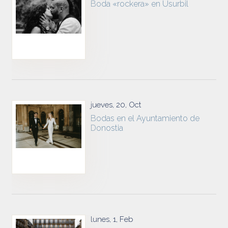
Boda «rockera» en Usurbil
jueves, 20, Oct
Bodas en el Ayuntamiento de
Donostia
lunes, 1, Feb