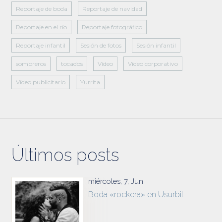
Reportaje de boda
Reportaje de navidad
Reportaje en el río
Reportaje fotográfico
Reportaje infantil
Sesión de fotos
Sesión infantil
sombreros
tocados
Vídeo
Vídeo corporativo
Vídeo publicitario
Yurrita
Últimos posts
miércoles, 7, Jun
Boda «rockera» en Usurbil