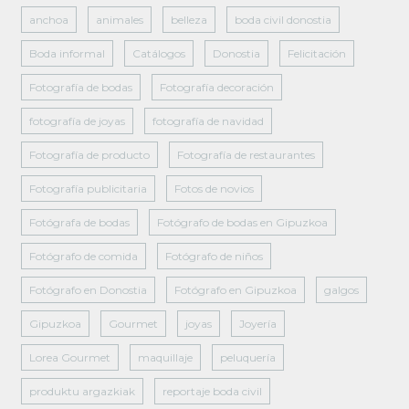
anchoa
animales
belleza
boda civil donostia
Boda informal
Catálogos
Donostia
Felicitación
Fotografía de bodas
Fotografía decoración
fotografía de joyas
fotografía de navidad
Fotografía de producto
Fotografía de restaurantes
Fotografía publicitaria
Fotos de novios
Fotógrafa de bodas
Fotógrafo de bodas en Gipuzkoa
Fotógrafo de comida
Fotógrafo de niños
Fotógrafo en Donostia
Fotógrafo en Gipuzkoa
galgos
Gipuzkoa
Gourmet
joyas
Joyería
Lorea Gourmet
maquillaje
peluquería
produktu argazkiak
reportaje boda civil